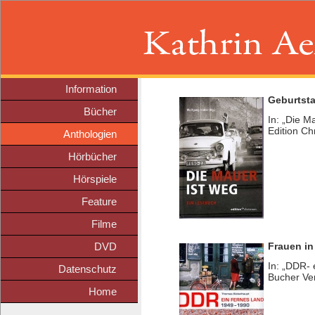
Information
Geburtsta
Bücher
In: „Die M
Edition C
Anthologien
Hörbücher
Hörspiele
Feature
Filme
DVD
Frauen in
In: „DDR-
Datenschutz
Bucher Ve
Home