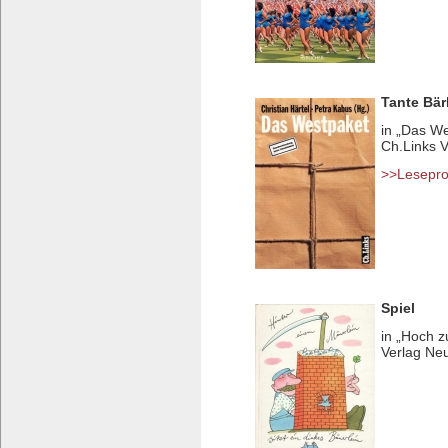
Tante Bär
in „Das W
Ch.Links 
>>Lesepr
Spiel
in „Hoch z
Verlag Ne